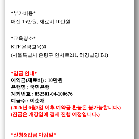
*부가비용*
머신
15
만원
,
재료비
10
만원
*교육장소*
KTF
은평교육원
(서울특별시 은평구 연서로211, 하경빌딩 B1)
*입금 안내*
예약금(재료비) : 10만원
은행명 : 국민은행
계좌번호 : 852501-04-100676
예금주 : 이순재
(2026년 6월3일 이후 예약금 환불은 불가능합니다.)
(잔금은 개강일에 결제 진행 예정입니다.)
*신청&입금 마감일*