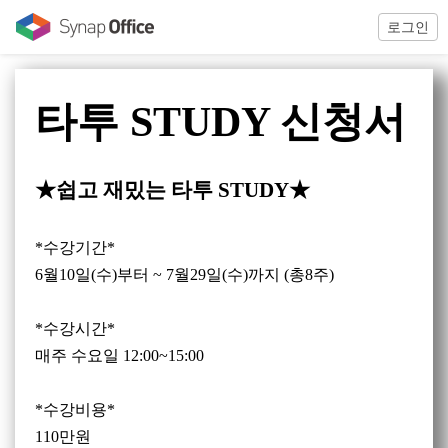
로그인
타투 STUDY 신청서
★쉽고 재밌는 타투 STUDY
★
*수강기간*
6
월10
일
(수
)
부터
~ 7
월29
일
(수
)
까지
(
총8
주
)
*수강시간*
매주 수요일 12:00~15:00
*수강비용*
110만원