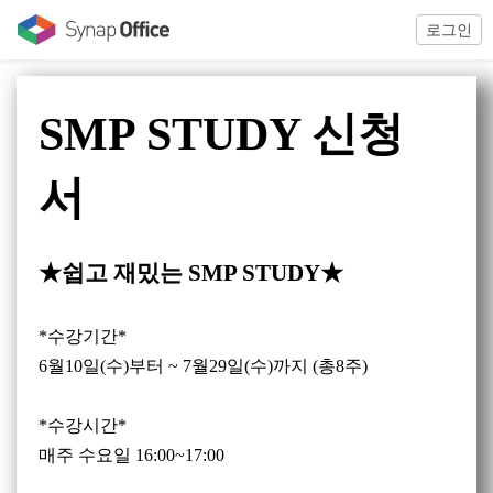
로그인
SMP STUDY 신청
서
★쉽고 재밌는 SMP STUDY
★
*수강기간*
6
월10
일
(수
)
부터
~ 7
월29
일
(수
)
까지
(
총8
주
)
*수강시간*
매주 수요일 16:00~17:00