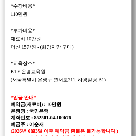
*수강비용*
110만원
*부가비용*
재료비
10
만원
머신
15
만원 - (희망자만 구매)
*교육장소*
KTF
은평교육원
(서울특별시 은평구 연서로211, 하경빌딩 B1)
*입금 안내*
예약금(재료비) : 10만원
은행명 : 국민은행
계좌번호 : 852501-04-100676
예금주 : 이순재
(2026년 6월3일 이후 예약금 환불은 불가능합니다.)